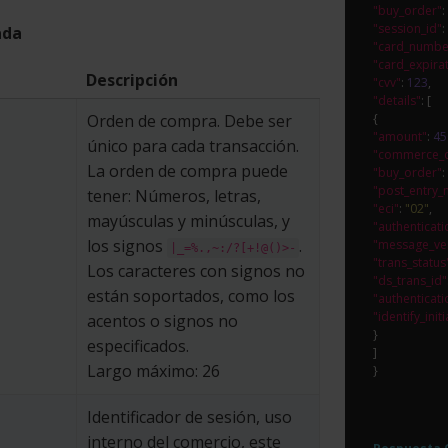
"buy_order"
: 
"session_id"
: 
ada
"card_numbe
"card_expira
Descripción
"cvv"
: 
123
"details"
: [

Orden de compra. Debe ser
"amount"
: 
45
único para cada transacción.
"commerce_
La orden de compra puede
"buy_order"
: 
"post_entry
tener: Números, letras,
"eci"
: 
"02"
mayúsculas y minúsculas, y
"authenticati
los signos
.
"message_ve
|_=%.,~:/?[+!@()>-
"trans_status
Los caracteres con signos no
"ds_trans_id"
están soportados, como los
"authenticati
"identify_init
acentos o signos no
}

especificados.
]

Largo máximo: 26
Identificador de sesión, uso
interno del comercio, este