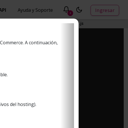
API
Ayuda y Soporte
Ingresar
3
.NET
Java
Ruby
Python
Node.js
oCommerce. A continuación,
ble.
ivos del hosting).
Next