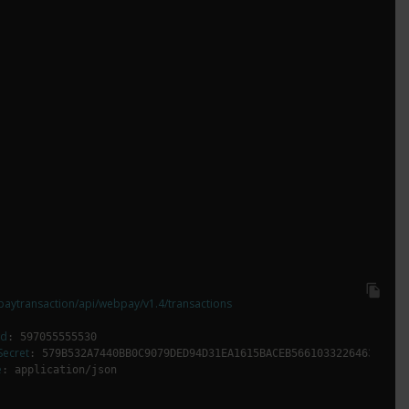
file_copy
aytransaction/api/webpay/v1.4/transactions

Id
Secret
e
: application/json
