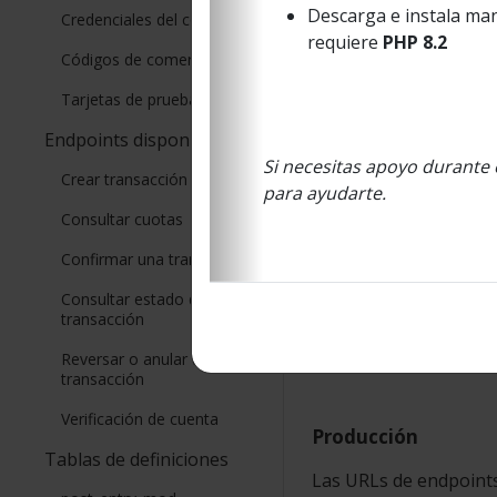
Descarga e instala man
Credenciales del comercio
requiere
PHP 8.2
Códigos de comercio
Tarjetas de prueba
Ambientes y C
Endpoints disponibles
Si necesitas apoyo durante 
Crear transacción
para ayudarte.
Consultar cuotas
Integración
Confirmar una transacción
Las URLs de endpoints
Consultar estado de una
transacción
https://webpay3gint.t
Reversar o anular una
transacción
Verificación de cuenta
Producción
Tablas de definiciones
Las URLs de endpoints