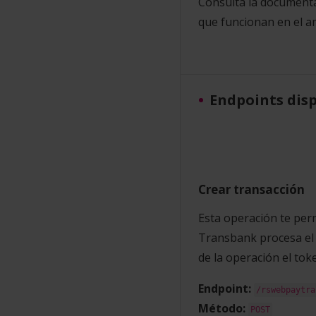
Consulta la documenta
que funcionan en el a
Endpoints dis
Crear transacción
Esta operación te perm
Transbank procesa el
de la operación el tok
Endpoint:
/rswebpaytra
Método:
POST