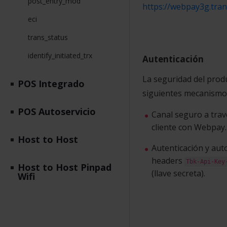
post_entry_mod
https://webpay3g.tran
eci
trans_status
identify_initiated_trx
Autenticación
La seguridad del prod
POS Integrado
siguientes mecanismo
POS Autoservicio
Canal seguro a tra
cliente con Webpay.
Host to Host
Autenticación y aut
headers
Tbk-Api-Ke
Host to Host Pinpad
(llave secreta).
Wifi