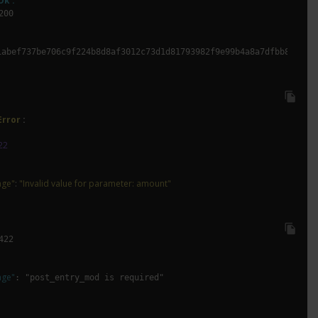
k :
1abef737be706c9f224b8d8af3012c73d1d81793982f9e99b4a8a7dfbb84b10"

file_copy
Error
 :
22
age"
: 
"Invalid value for parameter: amount"
file_copy
age"
: "post_entry_mod is required"
