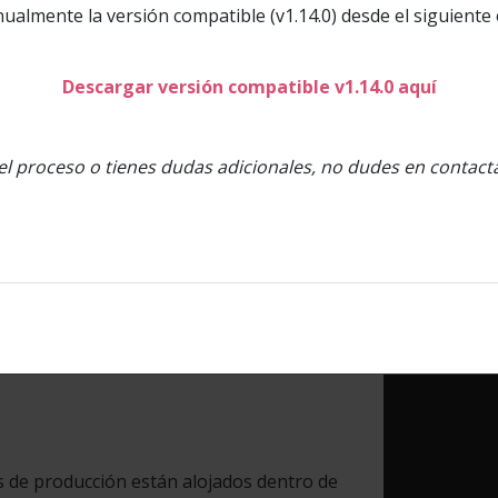
ualmente la versión compatible (v1.14.0) desde el siguiente 
Descargar versión compatible v1.14.0 aquí
redenciales
el proceso o tienes dudas adicionales, no dudes en contac
 de integración están alojados dentro de
ransbank.cl/
.
 de producción están alojados dentro de