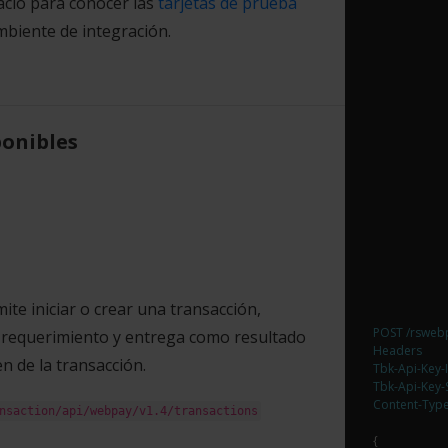
ció para conocer las
tarjetas de prueba
mbiente de integración.
ponibles
ite iniciar o crear una transacción,
POST /rswebp
 requerimiento y entrega como resultado
Headers

en de la transacción.
Tbk-Api-Key-
Tbk-Api-Key-
Content-Typ
nsaction/api/webpay/v1.4/transactions