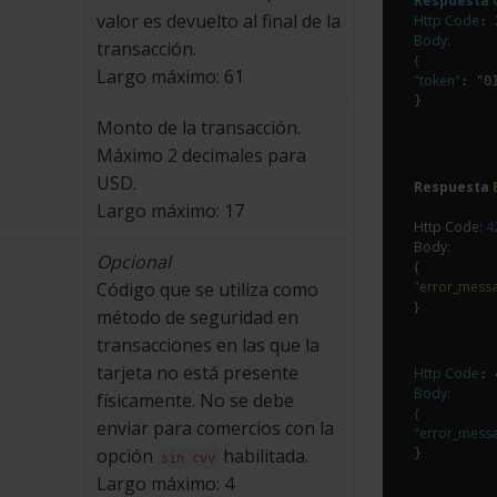
Respuesta O
valor es devuelto al final de la
Http Code
Body:

transacción.
{

Largo máximo: 61
"token"
: "0
Monto de la transacción.
Máximo 2 decimales para
USD.
Respuesta 
Largo máximo: 17
Http Code: 
4
Body:

Opcional
Código que se utiliza como
"error_mess
método de seguridad en
transacciones en las que la
tarjeta no está presente
Http Code
Body:

físicamente. No se debe
{

enviar para comercios con la
"error_mess
opción
habilitada.
sin cvv
Largo máximo: 4