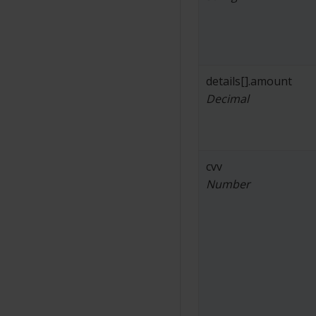
details[].amount
Decimal
cvv
Number