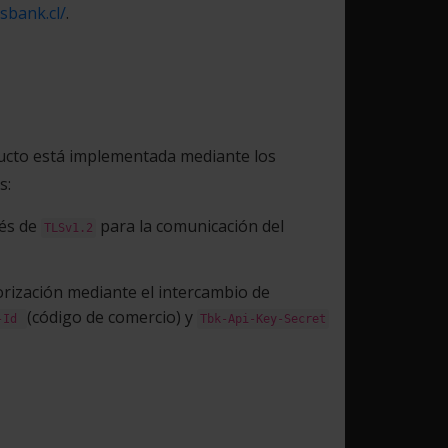
sbank.cl/
.
ucto está implementada mediante los
s:
vés de
para la comunicación del
TLSv1.2
orización mediante el intercambio de
(código de comercio) y
y-Id
Tbk-Api-Key-Secret