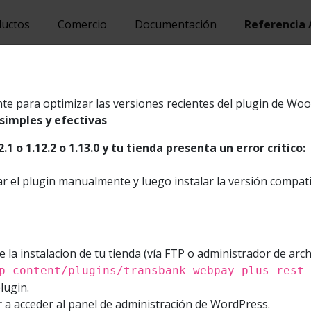
ductos
Comercio
Documentación
Referencia 
HTTP
PHP
n Completa Estandar
e para optimizar las versiones recientes del plugin de Wo
 simples y efectivas
rar pagos en línea a través de tarjetas de
2.1 o 1.12.2 o 1.13.0 y tu tienda presenta un error crítico:
pago, soportando funcionalidades como
 reversa y anulaciones. Permite también
ar el plugin manualmente y luego instalar la versión compati
iones que el protocolo 3D Secure establece
 estándar marca es una API REST de la
e la instalacion de tu tienda (vía FTP o administrador de arch
tá construida para garantizar que
p-content/plugins/transbank-webpay-plus-rest
autorizados por Transbank hagan uso de
lugin.
ibles.
 a acceder al panel de administración de WordPress.